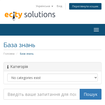
Українська
Вхід
Переглянути кошик
Togg
navig
База знань
Головна
База знань
Категорія